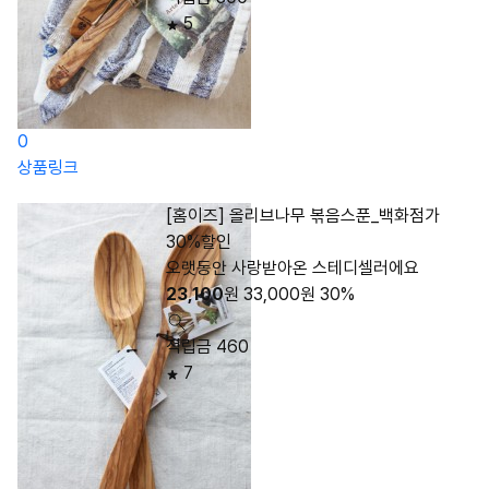
5
0
상품링크
[홈이즈] 올리브나무 볶음스푼_백화점가
30%할인
오랫동안 사랑받아온 스테디셀러에요
23,100
원
33,000
원
30%
적립금 460
7