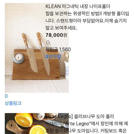
KLEAN 마그네틱 내장 나이프홀더
칼을 보관하는 위생적인 방법!! 개방형 홀더입
니다. 스탠드형이라 부담없어요.이제 숨기지
말고 보여주세요.
78,000
원
적립금 1,560
#감자칼
0
상품링크
[Arte Legno] 올리브나무 도마 폴리
이태리의 "Arte Legno"에서 장인에 의해 제
조된 올리브나무 도마입니다. 커팅보드 혹은