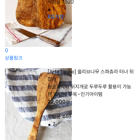
적립금 1,520
1
#감자칼
0
상품링크
[Arte Legno] 올리브나무 스파츄라 터너 뒤
집개
볶음요리와 뒤지개로 두루두루 활용이 가능
한 10년째 쭈욱~인기아이템
22,000
원
적립금 440
7