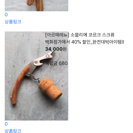
0
상품링크
[아르떼레뇨] 소믈리에 코르크 스크류
백화점가에서 40% 할인_완전대박아이템!!
34,000
원
적립금 680
0
상품링크