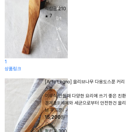
적립금 210
7
1
상품링크
[Arte Legno] 올리브나무 다용도스푼 커리
스푼
이유식 만들때 다양한 요리에 쓰기 좋은 친환
경제품!! 세제와 세균으로부터 안전한건 올리
브 우드뿐!
15,200
원
적립금 300