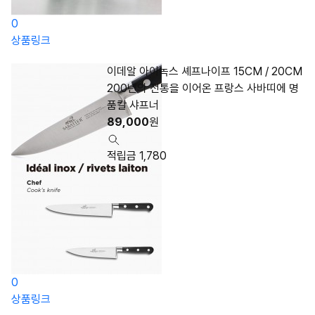
0
상품링크
이데알 아이녹스 셰프나이프 15CM / 20CM
200년의 전통을 이어온 프랑스 사바띠에 명
품칼 샤프너
89,000
원
적립금 1,780
0
상품링크