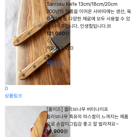
Santoku Knife 13cm/18cm/20cm
200년의 전통을 이어온 사바띠에는 생선, 육
류, 야채 등 다양한 재료에 모두 사용할 수 있
는 나이프입니다. 인생칼입니다.!!!
121,000
원
적립금 2,420
8
#감자칼
0
상품링크
[홈이즈] 올리브나무 버터나이프
올리브나무 특유의 따스함이 느껴지는 제품
으로 손잡이그립감 좋고 잘 발라져요~
10,900
원