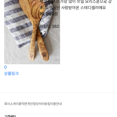
볶고 맛보고 가장 많이 쓰일 요리스푼으로 강
추! 오랫동안 사랑받아온 스테디셀러에요
19,000
원
적립금 380
2
0
상품링크
회사소개
이용약관
개인정보처리방침
이용안내
고객센터