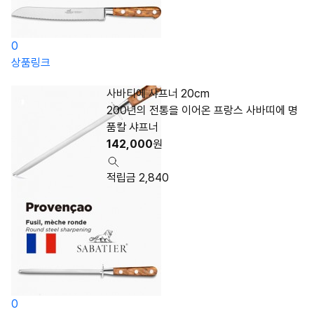
0
상품링크
사바티에 샤프너 20cm
200년의 전통을 이어온 프랑스 사바띠에 명
품칼 샤프너
142,000
원
적립금 2,840
0