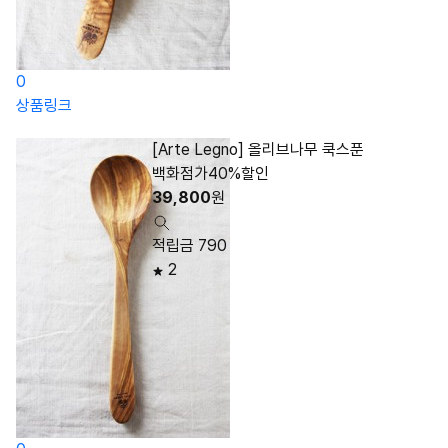
0
상품링크
[Arte Legno] 올리브나무 쿡스푼
백화점가40%할인
39,800
원
적립금 790
2