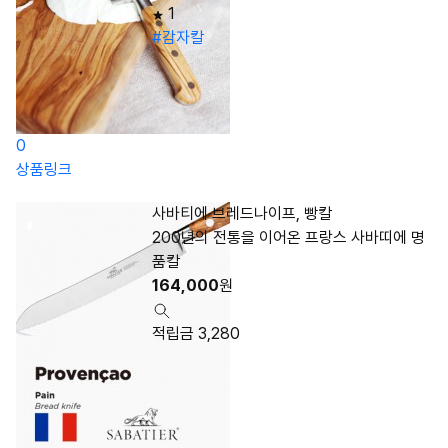
1
#감자칼
0
상품링크
사바티에 브레드나이프, 빵칼
200년의 전통을 이어온 프랑스 사바띠에 명
품칼
164,000
원
적립금 3,280