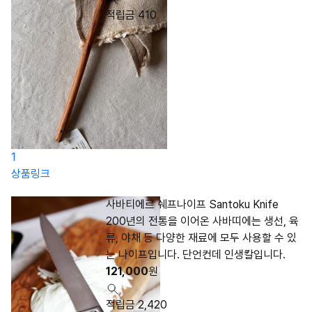
적립금 410
1
상품링크
사바티에르 쉐프나이프 Santoku Knife
200년의 전통을 이어온 사바띠에는 생선, 육
류, 야채 등 다양한 재료에 모두 사용할 수 있
는 나이프입니다. 단언컨데 인생칼입니다.
121,000
원
적립금 2,420