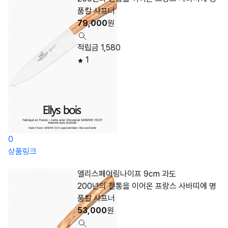
품칼 샤프너
79,000
원
적립금 1,580
1
0
상품링크
엘리스페어링나이프 9cm 과도
200년의 전통을 이어온 프랑스 사바띠에 명
품칼 샤프너
53,000
원