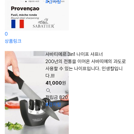
#감자칼
0
상품링크
사바티에르 3in1 나이프 샤프너
200년의 전통을 이어온 사바띠에의 과도로
사용할 수 있는 나이프입니다. 인생칼입니
다.!!!
41,000
원
적립금 820
#감자칼