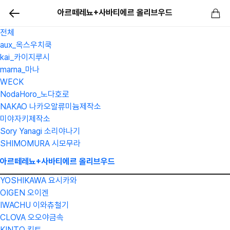
아르떼레뇨+사바티에르 올리브우드
전체
aux_옥스우치쿡
kai_카이지루시
marna_마나
WECK
NodaHoro_노다호로
NAKAO 나카오알류미늄제작소
미야자키제작소
Sory Yanagi 소리야나기
SHIMOMURA 시모무라
아르떼레뇨+사바티에르 올리브우드
YOSHIKAWA 요시카와
OIGEN 오이겐
IWACHU 이와츄철기
CLOVA 오오야금속
KINTO 킨토