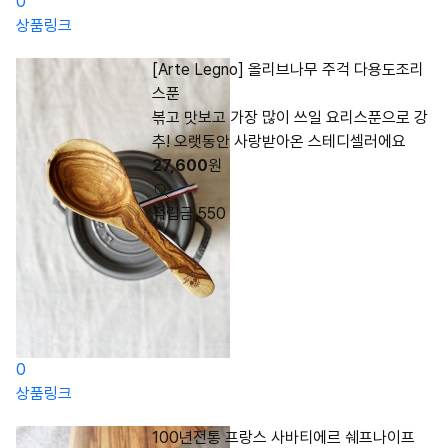
0
상품링크
[Arte Legno] 올리브나무 주걱 다용도조리
스푼
볶고 맛보고 가장 많이 쓰일 요리스푼으로 강
추! 오랫동안 사랑받아온 스테디셀러에요
27,600
원
적립금 550
0
상품링크
100년전통 프랑스 사바티에르 쉐프나이프