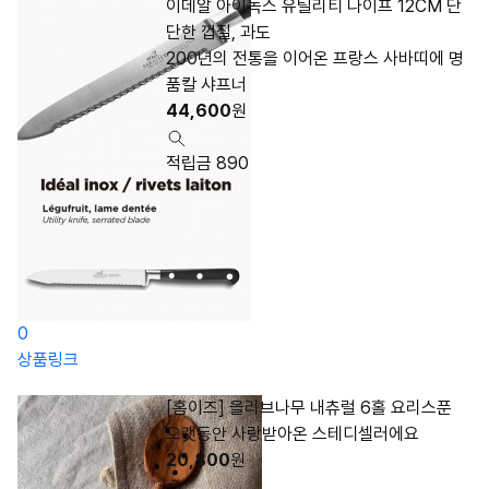
이데알 아이녹스 유틸리티 나이프 12CM 단
단한 껍질, 과도
200년의 전통을 이어온 프랑스 사바띠에 명
품칼 샤프너
44,600
원
적립금 890
0
상품링크
[홈이즈] 올리브나무 내츄럴 6홀 요리스푼
오랫동안 사랑받아온 스테디셀러에요
20,800
원