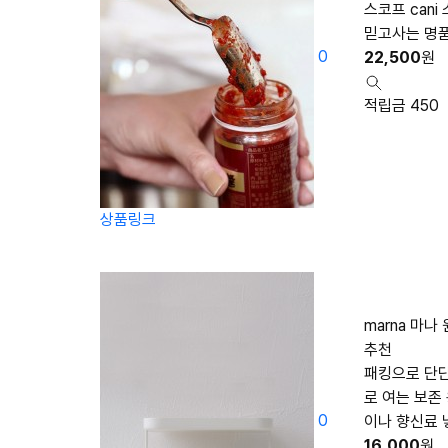
스코프 cani
믿고사는 명
0
22,500
원
적립금 450
상품링크
marna 마
추천
패킹으로 단단
로 여는 보존
0
이나 향신료 
16,000
원