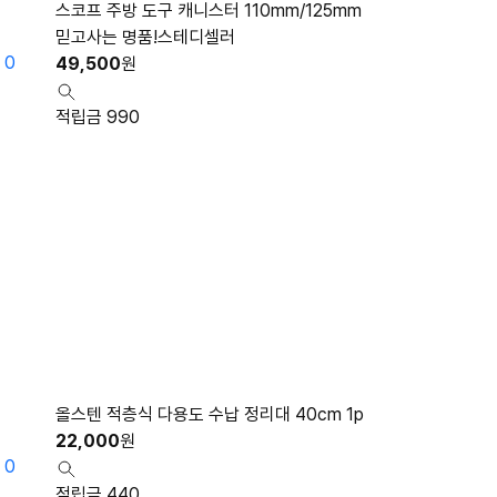
스코프 주방 도구 캐니스터 110mm/125mm
믿고사는 명품!스테디셀러
0
49,500
원
적립금 990
올스텐 적층식 다용도 수납 정리대 40cm 1p
22,000
원
0
적립금 440