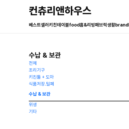
컨츄리앤하우스
베스트셀러
키친
테이블
food
홈&리빙
패브릭
생활
brand
수납 & 보관
전체
조리기구
키친툴 + 도마
식품저장.밀폐
수납 & 보관
위생
기타