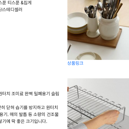
 스푼 티스푼 &집게
품!스테디셀러
상품링크
나 원터치 조미료 완벽 밀폐용기 슬림
히 닫혀 습기를 방지하고 원터치
 용기. 매의 발톱 등 소량의 건조물
넣기에 딱 좋은 크기입니다.