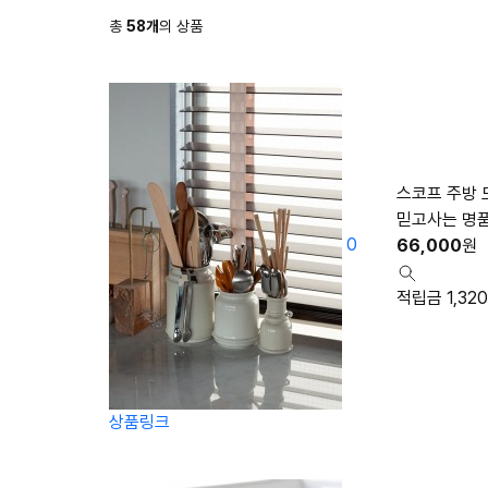
총
58
개
의 상품
스코프 주방 
믿고사는 명
0
66,000
원
적립금 1,320
상품링크