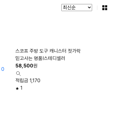
스코프 주방 도구 캐니스터 젓가락
믿고사는 명품!스테디셀러
58,500
원
0
적립금 1,170
1