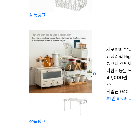
상품링크
시모야마 발뮤
텐정리랙 Hi
씽크대 선반에
리한사용을 모
0
47,000
원
적립금 940
#1인
#워머
상품링크