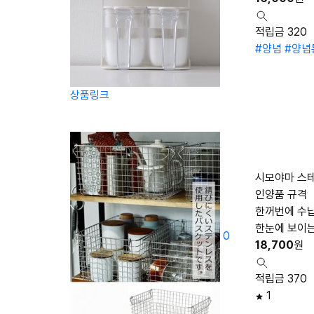
적립금 320
#양념
#양념
상품링크
시모야마 스테
인양품 규격
한꺼번에 수
한눈에 보이는
0
18,700
원
적립금 370
1