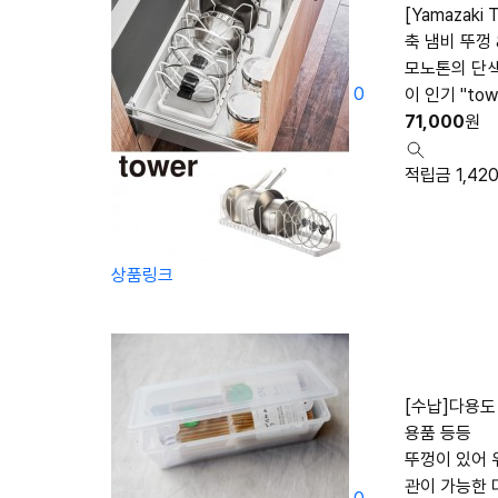
[Yamazaki
축 냄비 뚜껑
모노톤의 단색
0
이 인기 "to
71,000
원
적립금 1,42
상품링크
[수납]다용도
용품 등등
뚜껑이 있어 
관이 가능한 