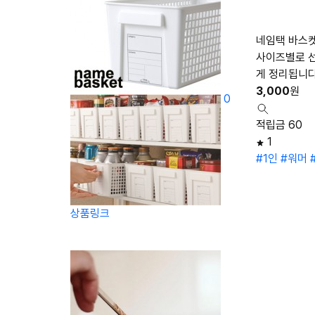
네임택 바스켓 
사이즈별로 선
게 정리됩니다
3,000
원
0
적립금 60
1
#1인
#워머
상품링크