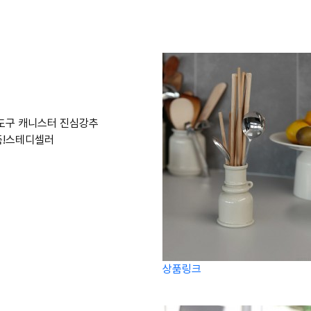
도구 캐니스터 진심강추
품!스테디셀러
상품링크