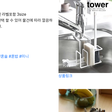
라벨포함 3size
택 할 수 있어 물건에 따라 깔끔하
.
#혼술
#혼밥
#미니
상품링크