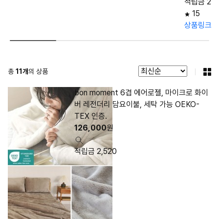
적립금 2,5
15
상품링크
총
11
개
의 상품
bon moment 6겹 에어로젤, 마이크로 화이
버 레전더리 담요이불, 세탁 가능 OEKO-
TEX 인증.
126,000
원
적립금 2,520