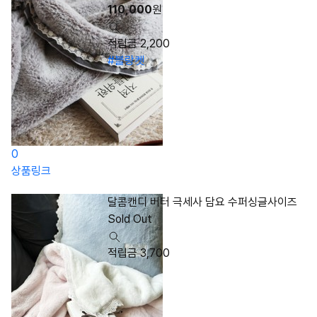
110,000
원
적립금 2,200
#블랑켓
0
상품링크
달콤캔디 버터 극세사 담요 수퍼싱글사이즈
Sold Out
적립금 3,700