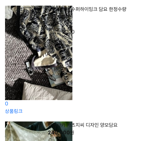
플랭드파리 수퍼하이밍크 담요 한정수량
105,000
원
적립금 2,100
1
0
상품링크
와키사카 카츠지씨 디자인 양모담요
240,000
원