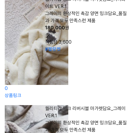
이트 VER.1
그레이의 환상적인 촉감 양면 밍크담요_품질
과 가격 모두 만족스런 제품
180,000
원
적립금 3,600
#블랑켓
0
상품링크
퀄리티갑 밍크 리버시블 마가렛담요_그레이
VER.1
그레이의 환상적인 촉감 양면 밍크담요_품질
과 가격 모두 만족스런 제품