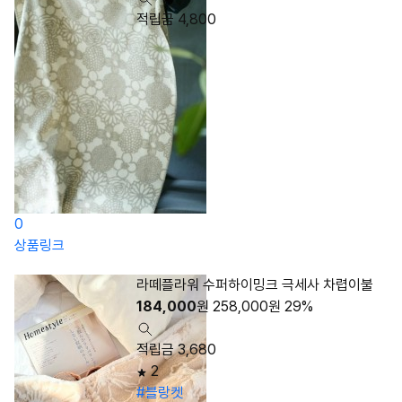
적립금 4,800
0
상품링크
라떼플라워 수퍼하이밍크 극세사 차렵이불
184,000
원
258,000
원
29%
적립금 3,680
2
#블랑켓