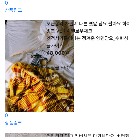
0
상품링크
포근함의 차원이 다른 옛날 담요 팔아요 하이
밍크 VER.4 옐로우체크
옛정서가묻어나는 정겨운 양면담요_수퍼싱
글사이즈
48,000
원
적립금 960
6
0
상품링크
퀄리티갑 밍크 리버시블 마가렛담요_버터화