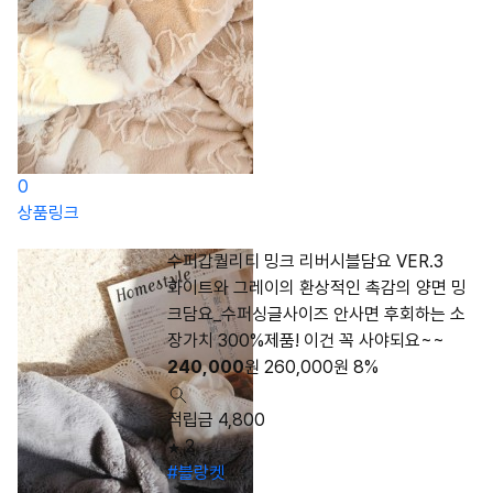
0
상품링크
수퍼갑퀄리티 밍크 리버시블담요 VER.3
화이트와 그레이의 환상적인 촉감의 양면 밍
크담요_수퍼싱글사이즈 안사면 후회하는 소
장가치 300%제품! 이건 꼭 사야되요~~
240,000
원
260,000
원
8%
적립금 4,800
2
#블랑켓