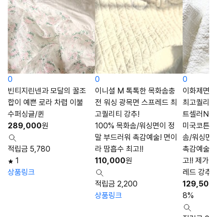
0
0
0
빈티지린넨과 모달의 꿀조
이니셜 M 톡톡한 목화솜충
이화제면 이
합이 예쁜 로라 차렵 이불
전 워싱 광목면 스프레드 최
최고퀄리티 
수퍼싱글/퀸
고퀄리티 강추!
트셀러NO.
289,000
원
100% 목화솜/워싱면이 정
미국코튼마크
말 부드러워 촉감예술! 면이
솜/워싱면
적립금 5,780
라 땀흡수 최고!!
촉감예술! 
1
110,000
원
고!! 제가 
상품링크
레드 강추
적립금 2,200
129,500
상품링크
8%