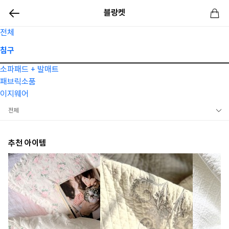
블랑켓
전체
침구
소파패드 + 발매트
패브릭소품
이지웨어
전체
주문제작_사계절 린넨 듀벳커버
추천 아이템
차렵이불
스프레드(이불겸용)
블랑켓