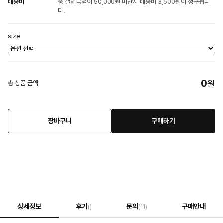
배송비
총 결제금액이 50,000원 미만시 배송비 3,500원이 청구됩니
다.
size
0
원
총 상품 금액
장바구니
구매하기
상세정보
후기
문의
구매안내
()
(11)