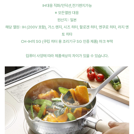
IH대응 직화/인덕션,전기렌지가능
※ 모든열원 대응
원산지 : 일본
해당 열원 : IH (200V 포함), 가스 렌지, 시즈 히터, 할로겐 히터, 엔쿠로 히타, 라지 엔
토 히타
CH-IH의 SG (쿠킹 히터 용 조리기구 SG 인증 제품) 마크 부착
컴퓨터 사양에 따라 제품색상의 차이가 있을 수 있습니다.