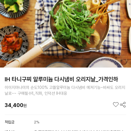
IH 타니구찌 알루미늄 다시냄비 오리지날_가격인하
이이지마나미의 순도100% 고퀄알루미늄 다시냄비 메져기능~비싸도 오리지
날로~~ 구매필수!!_직화, 인덕션 IH대응
34,400
원
적립금
2%