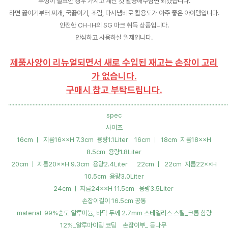
뚜껑이 필요한 경우 가지고 계신 것 활용해주심면 되겠습니다.
라면 끓이기부터 찌개, 국끓이기, 조림, 다시냄비로 활용도가 아주 좋은 아이템입니다.
안전한 CH-IH의 SG 마크 취득 상품입니다.
안심하고 사용하실 일제입니다.
제품사양이 리뉴얼되면서 새로 수입된 재고는 손잡이 고리
가 없습니다.
구매시 참고 부탁드립니다.
................................................................................................................................................
spec
사이즈
16cm ㅣ 지름16××H 7.3cm 용량1.1Liter 16cm ㅣ 18cm 지름18××H
8.5cm 용량1.8Liter
20cm ㅣ 지름20××H 9.3cm 용량2.4Liter 22cm ㅣ 22cm 지름22××H
10.5cm 용량3.0Liter
24cm ㅣ 지름24××H 11.5cm 용량3.5Liter
손잡이길이 16.5cm 공통
material 99%순도 알루미늄, 바닥 두께 2.7mm 스테일리스 스틸_크롬 함량
12%_알루마이팅 코팅 손잡이부_ 등나무