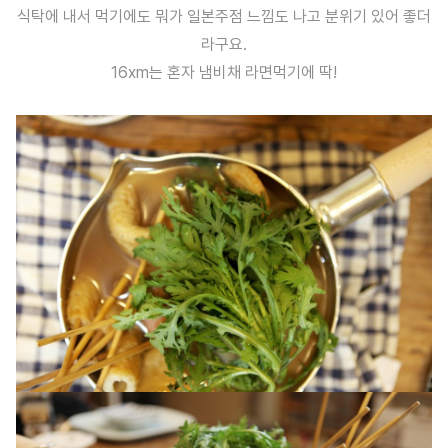
식탁에 내서 먹기에도 뭐가 일본주점 느낌도 나고 분위기 있어 좋더
라구요.
16xm는 혼자 냄비채 라면먹기에 딱!