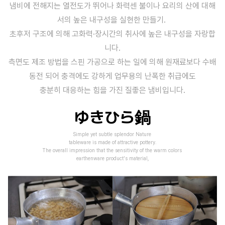
냄비에 전해지는 열전도가 뛰어나 화력센 불이나 요리의 산에 대해
서의 높은 내구성을 실현한 만들기.
초후저 구조에 의해 고화력·장시간의 취사에 높은 내구성을 자랑합
니다.
측면도 제조 방법을 스핀 가공으로 하는 일에 의해 원재료보다 수배
동전 되어 충격에도 강하게 업무용의 난폭한 취급에도
충분히 대응하는 힘을 가진 질좋은 냄비입니다.
ゆきひら鍋
Simple yet subtle splendor Nature
tableware is made of attractive pottery.
The overall impression that the sensitivity of the warm colors
earthenware product's material,