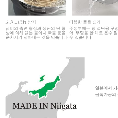
ふきこぼれ 방지
따뜻한 물을 쉽게
냄비의 측면 형상과 상단의 단 형
뚜껑부에는 탕 절단용 구멍
상에 의해 끓는 물이나 국물 등을
어, 뚜껑을 한 채로 온수 
순환시켜 닦아내는 것을 막습니다
수 있습니다
일본에서 기
금속가공의 