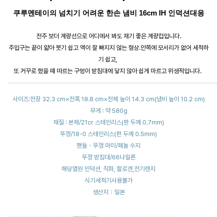
쿠루멘테이의 넘치기 어려운 한손 냄비 16cm IH 인덕션대응
전주 보더 계량선으로 어디에서 봐도 재기 좋은 계량컵입니다.
주입구는 끝이 얇아 붓기 쉽고 액이 잘 빠지지 않는 형상.안쪽에 모서리가 없어 세척하
기 쉽고,
또 거꾸로 했을 때 따르는 구멍이 받침대에 닿지 않아 쉽게 마르고 위생적입니다.
................................................................................................................................................
사이즈:전장 32.3 cm×전폭 18.8 cm×전체 높이 14.3 cm(냄비 높이 10.2 cm)
무게 : 약 580g
재질 : 본체/21cr 스테인리스(판 두께 0.7mm)
뚜껑/18-0 스테인리스(판 두께 0.5mm)
핸들・뚜껑 마미/페놀 수지
뚜껑 받침대/66나일론
해당열원 인덕션, 직화, 할로겐,전기렌지
식기세척기사용불가
생산지：일본