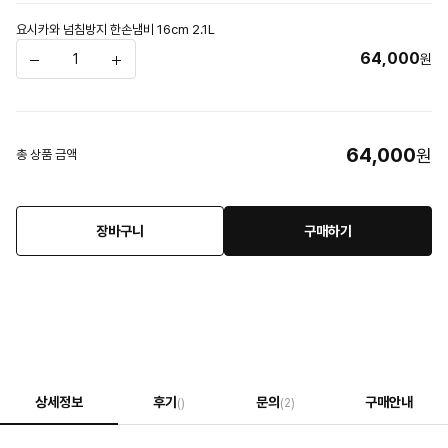
요시카와 넘침방지 한손냄비 16cm 2.1L
64,000
원
64,000
원
총 상품 금액
장바구니
구매하기
상세정보
후기
문의
구매안내
()
(2)