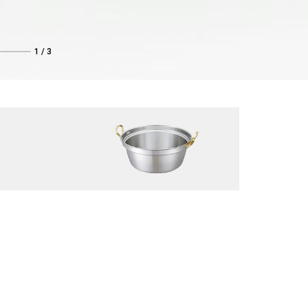
1
/
3