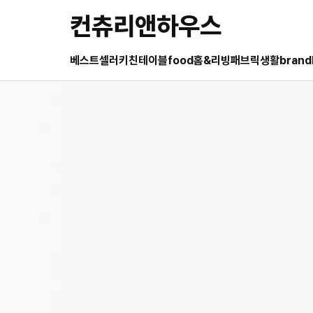
컨츄리앤하우스
베스트셀러
키친
테이블
food
홈&리빙
패브릭
생활
brand