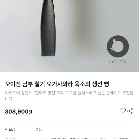
오이겐 남부 철기 오가사와라 육조의 생선 빵
아웃도어 장면에 "진짜로 멋진"조리 도구를 플러스하고 싶은 분에게도 추천합
니다.
308,900
원
적립금
2%