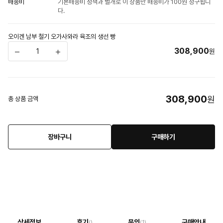
배송비
기본배송비 정책과 별개로 이 상품만 배송비가 100원 청구됩니
다.
오이겐 남부 철기 오가사와라 육조의 생선 빵
308,900
원
308,900
원
총 상품 금액
장바구니
구매하기
상세정보
후기
문의
구매안내
()
(1)