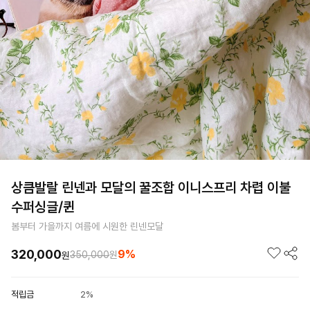
상큼발랄 린넨과 모달의 꿀조합 이니스프리 차렵 이불
수퍼싱글/퀸
봄부터 가을까지 여름에 시원한 린넨모달
320,000
9%
350,000
원
원
적립금
2%