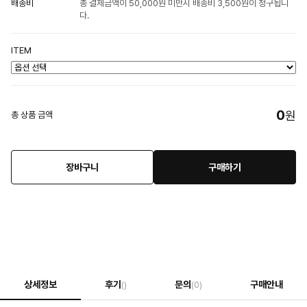
배송비
총 결제금액이 50,000원 미만시 배송비 3,500원이 청구됩니
다.
ITEM
0
원
총 상품 금액
장바구니
구매하기
상세정보
후기
문의
구매안내
()
(0)