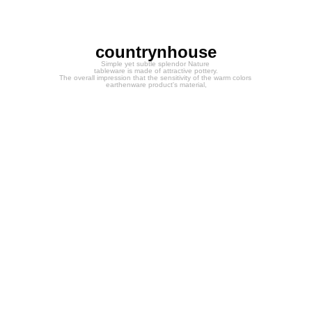
countrynhouse
Simple yet subtle splendor Nature
tableware is made of attractive pottery.
The overall impression that the sensitivity of the warm colors
earthenware product's material,