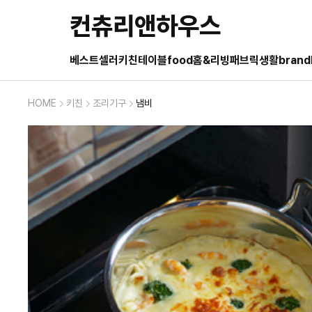
컨츄리앤하우스
베스트셀러
키친
테이블
food
홈&리빙
패브릭
생활
brand
HOME
키친
조리기구
냄비