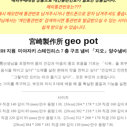
해외구매대행 상품으로 개인통관번호가 필요한 상품입니다.
해외통관번호는???
매시 메모란에 통관번호 남겨주시거나 핸드폰으로 문자 남겨주셔도 좋습니
님께서는 '개인통관번호' 검색하시면 통관번호 발급받으실 수 있는 사이
쉽게 받으실 수 있습니다.
geo pot
宮崎製作所
IH 지원 미야자키 스테인리스 7 층 구조 냄비 「지오」양수냄비
應선생님을 초청하여 몸의 건강과 마음의 풍요 로움을 기르는 「식육」을 최
음식을 먹이고 싶다" "소재를 살린 본래의 맛을 전하고 싶다" "건강하고 안
「그렇지만 요리는 라크 즐기고 싶다"... 모든 부모의 소원입니다.
 가치를 추구하고, 부모와 자식 3 대에 애용 해 줄 확실한 품질과 기능을 실
.........................................................................
사이즈
 109 직경 140 깊이 70 (mm) 만수 용량 1.0L [16cm] 264 * 178 * 120 직경 160 깊이
 125 직경 180 깊이 85 (mm) 만수 용량 2.0L
[20cm] 302 * 218 * 130 직경 200 깊이
 135 직경 220 깊이 95 (mm) 만수 용량 3.5L
[25cm] 352 * 268 * 170 직경 250 깊이
[28cm] 384 * 298 * 181 직경 280 깊이 130 (mm) 만수 용량 7.8L