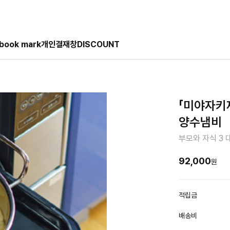
book mark
개인결재창
DISCOUNT
「미야자키제
양수냄비
부모와 자식 3 
92,000
원
적립금
배송비