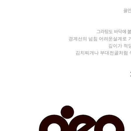
끓인
그라탕도 바닥에 붙
경계선의 넘침 어려운설계로 기
깊이가 적
김치찌개나 부대전골처럼 