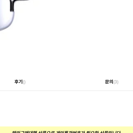
후기
문의
()
(3)