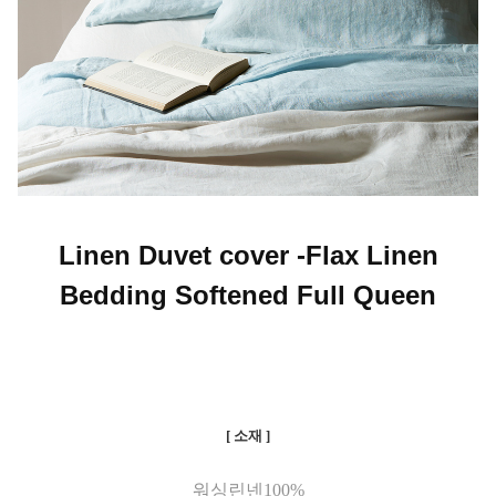
Linen Duvet cover -Flax Linen
Bedding Softened Full Queen
[ 소재 ]
워싱린넨100%