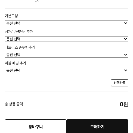
다.
기본구성
베개/쿠션커버 추가
매트리스 손누빔추가
이불 패딩 추가
선택완료
0
원
총 상품 금액
장바구니
구매하기