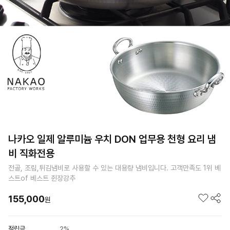
나카오 일제 알루미늄 우치 DON 업무용 천형 요리 냄
비 직화전용
전골, 조림,튀김냄비로 사용할 수 있는 대용량 냄비입니다. 고객만족도 1위 베
스트of 베스트 쥔장강추
155,000
원
적립금
2%