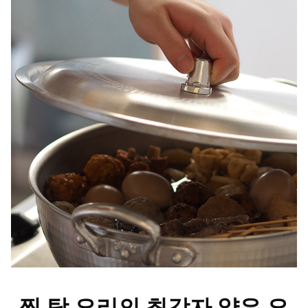
찜,탕 요리의 최강자 얕은 요