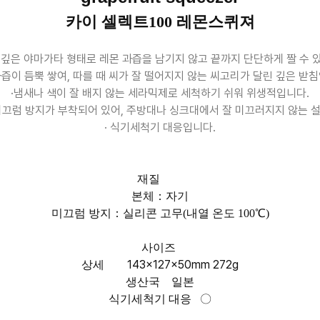
카이 셀렉트100 레몬스퀴져
깊은 야마가타 형태로 레몬 과즙을 남기지 않고 끝까지 단단하게 짤 수 
즙이 듬뿍 쌓여, 따를 때 씨가 잘 떨어지지 않는 씨고리가 달린 깊은 받
·냄새나 색이 잘 배지 않는 세라믹제로 세척하기 쉬워 위생적입니다.
미끄럼 방지가 부착되어 있어, 주방대나 싱크대에서 잘 미끄러지지 않는 
· 식기세척기 대응입니다.
재질
본체：자기
미끄럼 방지：실리콘 고무(내열 온도 100℃)
사이즈
143×127×50mm 272g
상세
생산국
일본
식기세척기 대응
〇