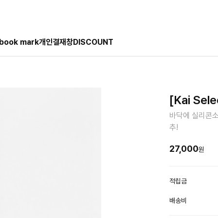
book mark
개인결재창
DISCOUNT
[Kai Se
바닥에 실리콘소
추!
27,000
원
적립금
배송비