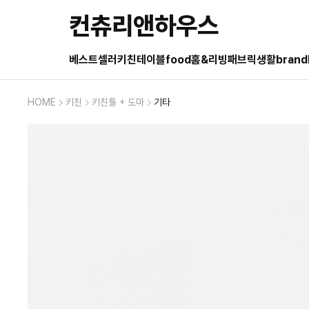
컨츄리앤하우스
베스트셀러
키친
테이블
food
홈&리빙
패브릭
생활
brand
HOME
키친
키친툴 + 도마
기타