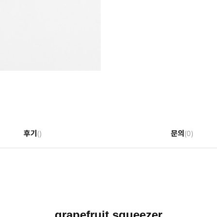
후기
문의
()
(0)
grapefruit squeezer