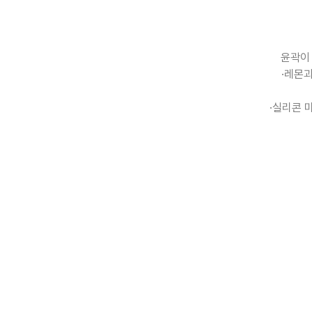
윤곽이 
·레몬과
·실리콘 