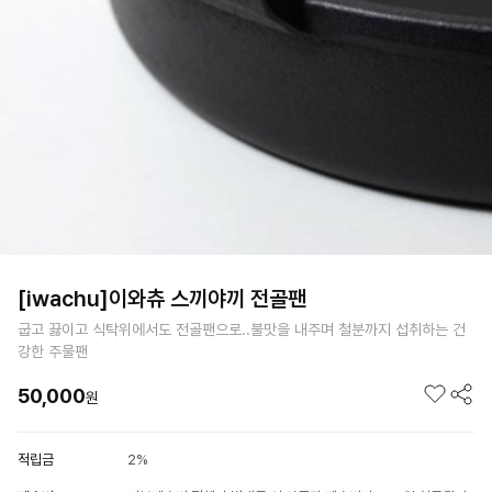
[iwachu]이와츄 스끼야끼 전골팬
굽고 끓이고 식탁위에서도 전골팬으로..불맛을 내주며 철분까지 섭취하는 건
강한 주물팬
50,000
원
적립금
2%