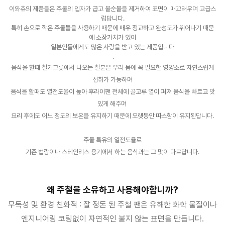
이와츄의 제품들은 주물의 입자가 곱고 불순물을 제거하여 표면이 매끄러우며 고급스
럽답니다.
특히 손으로 깍은 주물틀을 사용하기 때문에 매우 정교하고 완성도가 뛰어나기 때문
에 소장가치가 있어
일본인들에게도 많은 사랑을 받고 있는 제품입니다
.
음식을 할때 철기그릇에서 나오는 철분은 우리 몸에 꼭 필요한 영양소로 자연스럽게
섭취가 가능하며
음식을 할때도 열전도율이 높아 후라이팬 전체에 골고루 열이 퍼져 음식을 빠르고 맛
있게 해주며
요리 후에도 어느 정도의 보온을 유지하기 때문에 오랫동안 따스함이 유지된답니다.
주물 특유의 열전도율로
기존 법랑이나 스테인리스 용기에서 하는 음식과는 그 맛이 다르답니다.
왜 주철을 소유하고 사용해야합니까?
무독성 및 환경 친화적 : 잘 정돈 된 주철 팬은 유해한 화학 물질이나
엔지니어링 코팅없이 자연적인 붙지 않는 표면을 만듭니다.