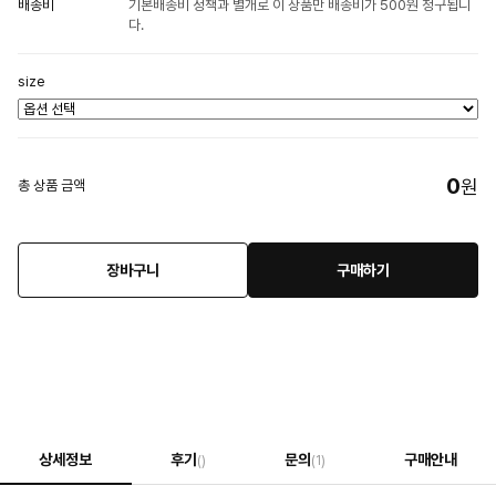
배송비
기본배송비 정책과 별개로 이 상품만 배송비가 500원 청구됩니
다.
size
0
원
총 상품 금액
장바구니
구매하기
상세정보
후기
문의
구매안내
()
(1)