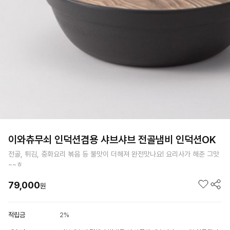
이와츄무쇠 인덕션겸용 샤브샤브 전골냄비 인덕션OK
전골, 튀김, 중화요리 볶음 등 불맛이 더해져 완전맛나요! 요리사가 해준 그맛
~~ㅎ
79,000
원
적립금
2%