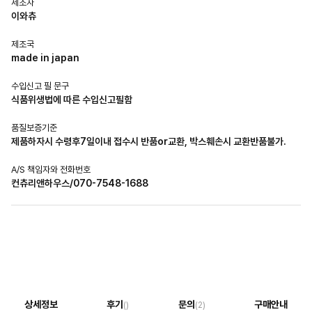
제조자
이와츄
제조국
made in japan
수입신고 필 문구
식품위생법에 따른 수입신고필함
품질보증기준
제품하자시 수령후7일이내 접수시 반품or교환, 박스훼손시 교환반품불가.
A/S 책임자와 전화번호
컨츄리앤하우스/070-7548-1688
상세정보
후기
문의
구매안내
()
(2)