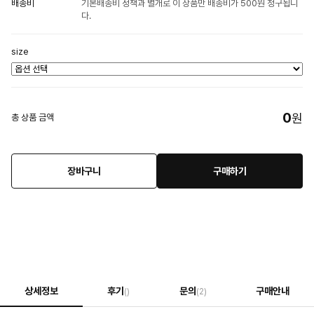
배송비
기본배송비 정책과 별개로 이 상품만 배송비가 500원 청구됩니
다.
size
0
원
총 상품 금액
장바구니
구매하기
상세정보
후기
문의
구매안내
()
(2)