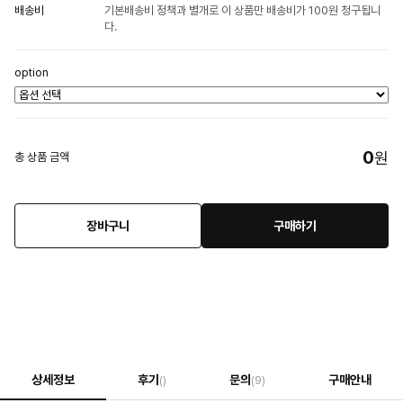
배송비
기본배송비 정책과 별개로 이 상품만 배송비가 100원 청구됩니
다.
option
0
원
총 상품 금액
장바구니
구매하기
상세정보
후기
문의
구매안내
()
(9)