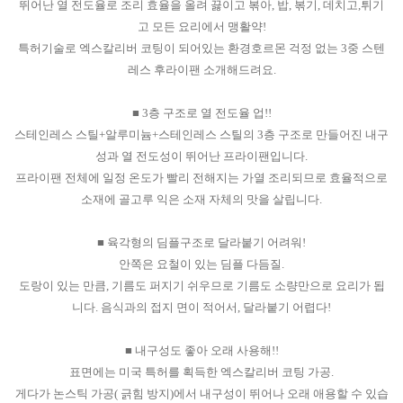
뛰어난 열 전도율로 조리 효율을 올려 끓이고 볶아, 밥, 볶기, 데치고,튀기
고 모든 요리에서 맹활약!
특허기술로 엑스칼리버 코팅이 되어있는 환경호르몬 걱정 없는 3중 스텐
레스 후라이팬 소개해드려요.
■ 3층 구조로 열 전도율 업!!
스테인레스 스틸+알루미늄+스테인레스 스틸의 3층 구조로 만들어진 내구
성과 열 전도성이 뛰어난 프라이팬입니다.
프라이팬 전체에 일정 온도가 빨리 전해지는 가열 조리되므로 효율적으로
소재에 골고루 익은 소재 자체의 맛을 살립니다.
■ 육각형의 딤플구조로 달라붙기 어려워!
안쪽은 요철이 있는 딤플 다듬질.
도랑이 있는 만큼, 기름도 퍼지기 쉬우므로 기름도 소량만으로 요리가 됩
니다. 음식과의 접지 면이 적어서, 달라붙기 어렵다!
■ 내구성도 좋아 오래 사용해!!
표면에는 미국 특허를 획득한 엑스칼리버 코팅 가공.
게다가 논스틱 가공( 긁힘 방지)에서 내구성이 뛰어나 오래 애용할 수 있습