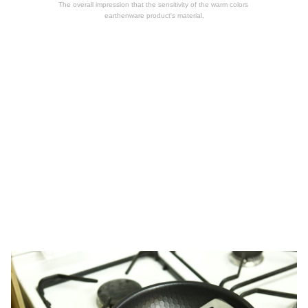
The overall impression that the sensitivity of the warm colors
earthenware product's material,