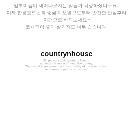
알루미늄이 새어나오지는 않을까 걱정하셨다구요..
이제 환경호르몬과 중금속 오염으로부터 안전한 안심후라
이팬으로 바꿔보세요~
코ㅇ력이 좋아 설거지도 너무 쉽습니다.
countrynhouse
Simple yet subtle splendor Nature
tableware is made of attractive pottery.
The overall impression that the sensitivity of the warm colors
earthenware product's material,