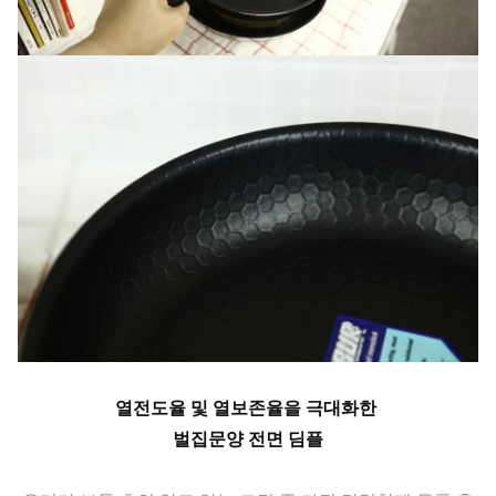
열전도율 및 열보존율을 극대화한
벌집문양 전면 딤플