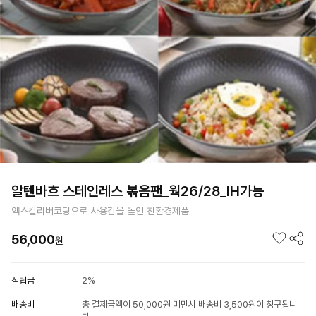
알텐바흐 스테인레스 볶음팬_웍26/28_IH가능
엑스칼리버코팅으로 사용감을 높인 친환경제품
56,000
원
적립금
2%
배송비
총 결제금액이 50,000원 미만시 배송비 3,500원이 청구됩니