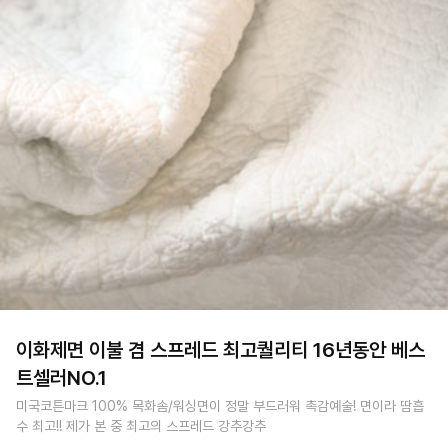
이화제면 이불 겸 스프레드 최고퀄리티 16년동안 베스
트셀러NO.1
미국코튼마크 100% 목화솜/워싱면이 정말 부드러워 촉감예술! 면이라 땀흡
수 최고!! 제가 본 중 최고의 스프레드 강추강추