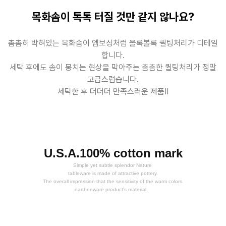
목화솜이 톡톡 터질 것만 같지 않나요?
촘촘히 박혀있는 목화솜이 엠보싱처럼 올록볼록 퀼팅처리가 디테일
합니다.
세탁 후에도 솜이 뭉치는 현상을 막아주는 촘촘한 퀼팅처리가 정말
고급스럽습니다.
세탁한 후 더더더 만족스러운 제품!!
U.S.A.100% cotton mark
Simple yet subtle splendor Nature
tableware is made of attractive pottery.
The overall impression that the sensitivity of the warm colors
earthenware product's material,