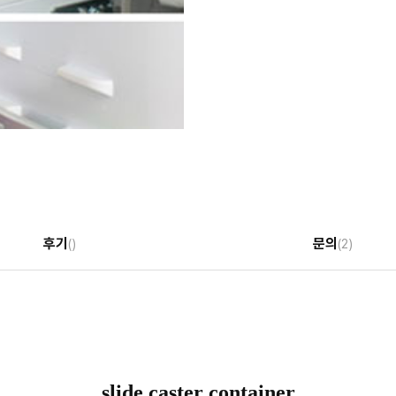
후기
문의
()
(2)
slide caster container