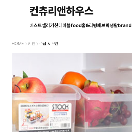
컨츄리앤하우스
베스트셀러
키친
테이블
food
홈&리빙
패브릭
생활
brand
HOME
키친
수납 & 보관