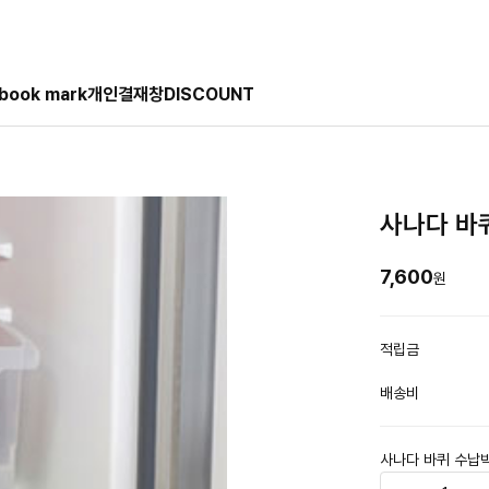
book mark
개인결재창
DISCOUNT
사나다 바
7,600
원
적립금
배송비
사나다 바퀴 수납