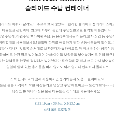
슬라이드 수납 컨테이너
슬라이드 바퀴가 달려있어 주르륵 뺐다 넣었다... 편리한 슬라이드 정리케이스예요
다용도실 선반위에. 씽크대 자투리 공간에 수납선반으로 활약할 제품입니다.
양념수납에, 라면수납,후라이팬수납. 등 옷장속에서는 머플러,모자,장갑 등 수납
정리할때도 사용해보세요! 급할때 한끼를 해결하기 위한 냉동식품들이 있어요.. 
날짜가 지나지 않도록 순서대로 보관했다가 슬라이드로 쭉 빼서 원하는 냉동식품을 
장실에도 한켠 정도 넣어놓으면 아빠/아이들 보약등을 넣어놓기에도 편리 하구요
잘한 양념들을 한곳에 정리해서 넣어놨다가 필요할때 쭉 빼서 쓰고 다시 넣어놓
일일이 앞에 있는 용기들을 빼지 않아도 되서 얼마나 편리하지 몰라요!!
스택 컨테이너와 함께 사용하시면 정리하는데 도움이 될꺼예요^^
능은 물론 가격까지 착한 저장용기로 냉장고 수납 해보아요~~ 도전해브와~~~~요
냉장고 뿐 아니라 실온 보관 다용도실 정리에도 사용해주세요..
.........................................................................
SIZE 19cm x 36.4cm X H13.5cm
소재 폴리프로필렌