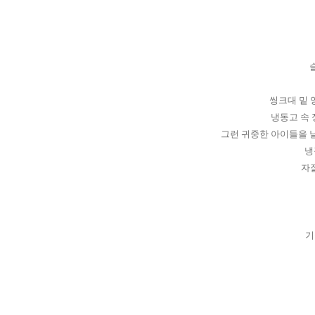
씽크대 밑 
냉동고 속 
그런 귀중한 아이들을 
냉
자
기