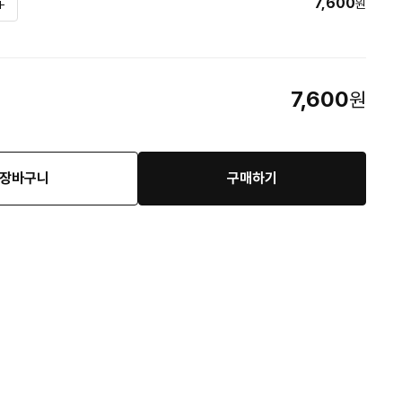
7,600
원
7,600
원
장바구니
구매하기