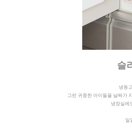
슬
냉동고
그런 귀중한 아이들을 날짜가 지
냉장실에도
일