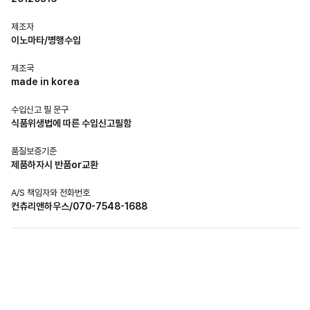
제조자
이노마타/병행수입
제조국
made in korea
수입신고 필 문구
식품위생법에 따른 수입신고필함
품질보증기준
제품하자시 반품or교환
A/S 책임자와 전화번호
컨츄리앤하우스/070-7548-1688