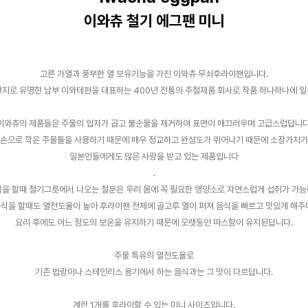
이와츄 철기 에그팬 미니
고른 가열과 풍부한 열 보유기능을 가진 이와츄 무쇠후라이팬입니다.
지로 유명한 남부 이와테현을 대표하는 400년 전통의 주철제품 회사로 작품 하나하나에 
이와츄의 제품들은 주물의 입자가 곱고 불순물을 제거하여 표면이 매끄러우며 고급스럽답니다
 손으로 깍은 주물틀을 사용하기 때문에 매우 정교하고 완성도가 뛰어나기 때문에 소장가치가
일본인들에게도 많은 사랑을 받고 있는 제품입니다
.
을 할때 철기그릇에서 나오는 철분은 우리 몸에 꼭 필요한 영양소로 자연스럽게 섭취가 가
식을 할때도 열전도율이 높아 후라이팬 전체에 골고루 열이 퍼져 음식을 빠르고 맛있게 해
요리 후에도 어느 정도의 보온을 유지하기 때문에 오랫동안 따스함이 유지된답니다.
주물 특유의 열전도율로
기존 법랑이나 스테인리스 용기에서 하는 음식과는 그 맛이 다르답니다.
계란 1개를 후라이할 수 있는 미니 사이즈입니다.