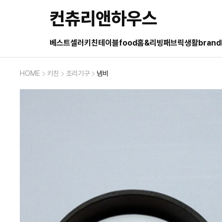
컨츄리앤하우스
베스트셀러
키친
테이블
food
홈&리빙
패브릭
생활
brand
HOME
키친
조리기구
냄비