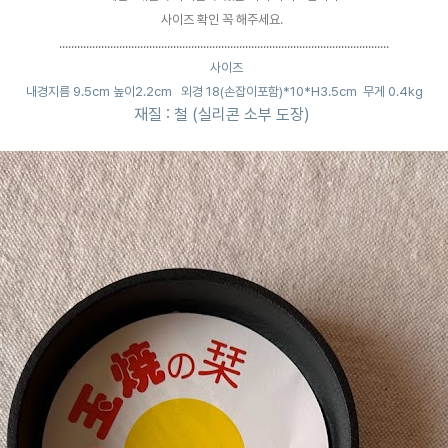
사이즈 확인 꼭 해주세요.
..................................................................................
............................
사이즈
내경지름 9.5cm 높이2.2cm
외경 18(손잡이포함)*10*H3.5cm 무게 0.4kg
재질 : 철 (실리콘 소부 도장)