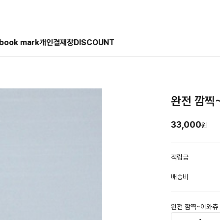
book mark
개인결재창
DISCOUNT
완전 깜찍
33,000
원
적립금
배송비
완전 깜찍~이와츄 