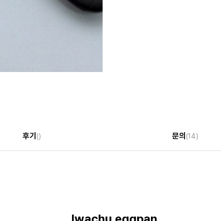
후기
문의
()
(14)
Iwachu eggpan