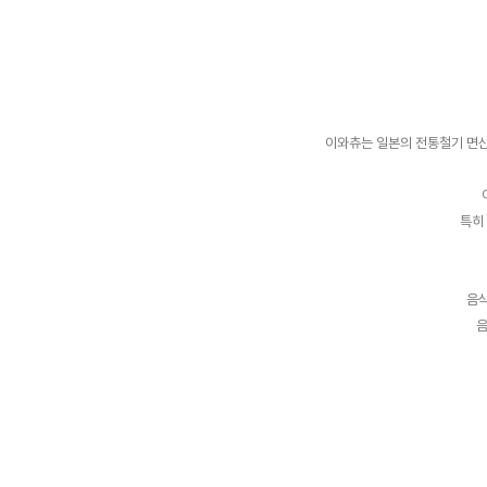
이와츄는 일본의 전통철기 면산
특히
음식
음