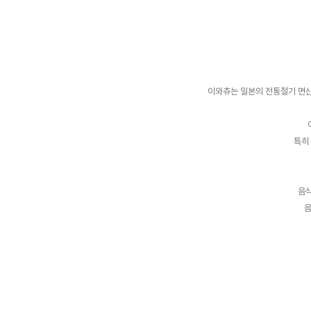
이와츄는 일본의 전통철기 면산
특히
음식
음