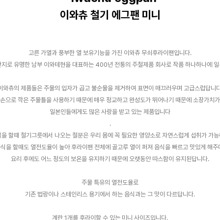
이와츄 철기 에그팬 미니
고른 가열과 풍부한 열 보유기능을 가진 이와츄 무쇠후라이팬입니다.
지로 유명한 남부 이와테현을 대표하는 400년 전통의 주철제품 회사로 작품 하나하나에 
이와츄의 제품들은 주물의 입자가 곱고 불순물을 제거하여 표면이 매끄러우며 고급스럽답니다
 손으로 깍은 주물틀을 사용하기 때문에 매우 정교하고 완성도가 뛰어나기 때문에 소장가치가
일본인들에게도 많은 사랑을 받고 있는 제품입니다
.
을 할때 철기그릇에서 나오는 철분은 우리 몸에 꼭 필요한 영양소로 자연스럽게 섭취가 가
식을 할때도 열전도율이 높아 후라이팬 전체에 골고루 열이 퍼져 음식을 빠르고 맛있게 해
요리 후에도 어느 정도의 보온을 유지하기 때문에 오랫동안 따스함이 유지된답니다.
주물 특유의 열전도율로
기존 법랑이나 스테인리스 용기에서 하는 음식과는 그 맛이 다르답니다.
계란 1개를 후라이할 수 있는 미니 사이즈입니다.