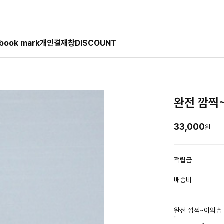
book mark
개인결재창
DISCOUNT
완전 깜찍
33,000
원
적립금
배송비
완전 깜찍~이와츄 