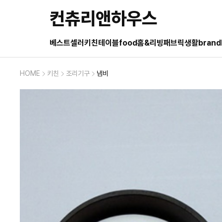
컨츄리앤하우스
베스트셀러
키친
테이블
food
홈&리빙
패브릭
생활
brand
HOME
키친
조리기구
냄비