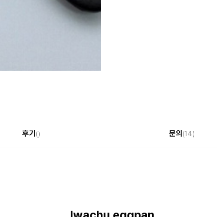
후기
문의
()
(14)
Iwachu eggpan