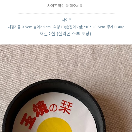
사이즈 확인 꼭 해주세요.
..................................................................................
............................
사이즈
내경지름 9.5cm 높이2.2cm
외경 18(손잡이포함)*10*H3.5cm 무게 0.4kg
재질 : 철 (실리콘 소부 도장)