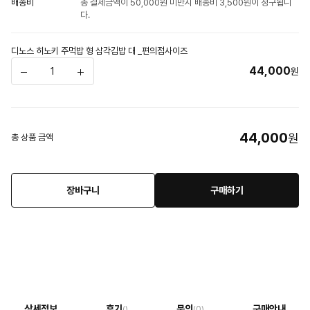
배송비
총 결제금액이 50,000원 미만시 배송비 3,500원이 청구됩니
다.
디노스 히노키 주먹밥 형 삼각김밥 대 _편의점사이즈
44,000
원
44,000
원
총 상품 금액
장바구니
구매하기
상세정보
후기
문의
구매안내
()
(0)