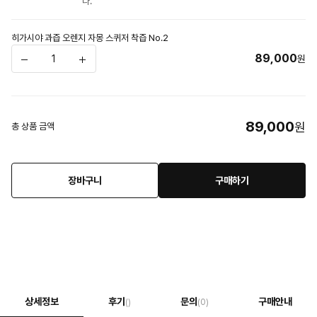
다.
히가시야 과즙 오렌지 자몽 스퀴저 착즙 No.2
89,000
원
89,000
원
총 상품 금액
장바구니
구매하기
상세정보
후기
문의
구매안내
()
(0)