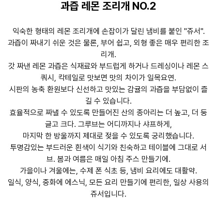
과즙 레몬 조리개 NO.2
익숙한 형태의 레몬 조리개에 손잡이가 달린 냄비를 붙인 "쥬서".
과즙이 짜내기 쉬운 것은 물론, 부어 쉽고, 외형 좋은 매우 편리한 조
리개.
갓 짜낸 레몬 과즙은 식재료와 부드럽게 하거나 드레싱이나 레몬 스
쿼시, 칵테일로 맛보면 맛의 차이가 일목요연.
시판의 농축 환원보다 신선하고 맛있는 감귤의 과즙을 부담없이 즐
길 수 있습니다.
효율적으로 짜낼 수 있도록 만들어진 산의 종아리는 더 높고, 더 둥
글고 크다. 그루브는 어디까지나 샤프하게,
마지막 한 방울까지 제대로 젖을 수 있도록 궁리했습니다.
투명감있는 부드러운 흰색이 식기와 친숙하고 테이블에 그대로 서
브. 봄과 여름은 매일 아침 주스 만들기에.
가을이나 겨울에는, 수제 폰 식초 등, 냄비 요리에도 대활약.
일식, 양식, 중화에 에스닉, 모든 요리 만들기에 편리한, 일상 사용의
쥬서입니다.