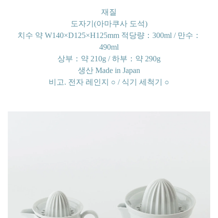
재질
도자기(아마쿠사 도석)
치수
약 W140×D125×H125mm 적당량：300ml / 만수：
490ml
상부：약 210g / 하부：약 290g
생산
Made in Japan
비고.
전자 레인지 ○ / 식기 세척기 ○