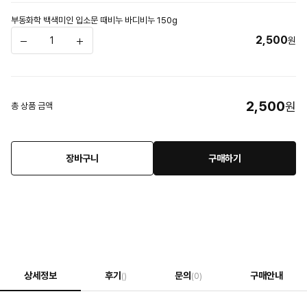
부동화학 백색미인 입소문 때비누 바디비누 150g
2,500
원
2,500
원
총 상품 금액
장바구니
구매하기
상세정보
후기
문의
구매안내
()
(0)