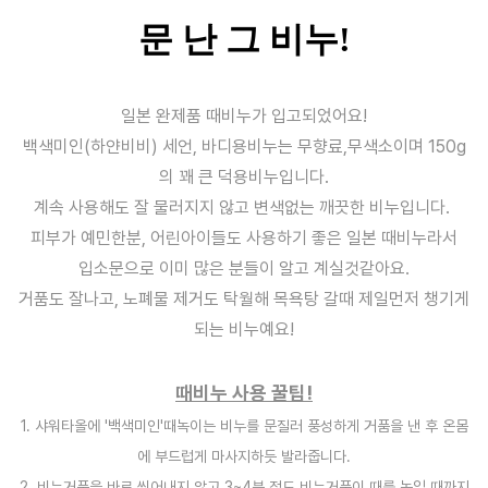
문 난 그 비누!
일본 완제품 때비누가 입고되었어요!
백색미인(하얀비비) 세언, 바디용비누는
무향료,무색소이며 150g
의 꽤 큰 덕용비누입니다.
계속 사용해도 잘 물러지지 않고 변색없는 깨끗한 비누입니다.
피부가 예민한분, 어린아이들도 사용하기 좋은 일본 때비누라서
입소문으로 이미 많은 분들이 알고 계실것같아요.
거품도 잘나고, 노폐물 제거도 탁월해 목욕탕 갈때 제일먼저 챙기게
되는 비누예요!
때비누 사용 꿀팁!
1. 샤워타올에 '백색미인'때녹이는 비누를 문질러 풍성하게 거품을 낸 후 온몸
에 부드럽게 마사지하듯 발라줍니다.
2. 비누거품을 바로 씻어내지 않고 3~4분 정도 비누거품이 때를 녹일 때까지