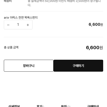
배송비
총 결제금액이 50,000원 미만시 배송비 3,500원이 청구됩니
다.
arix 아릭스 천연 목욕스펀지
6,600
원
6,600
원
총 상품 금액
장바구니
구매하기
상세정보
후기
문의
구매안내
()
(0)