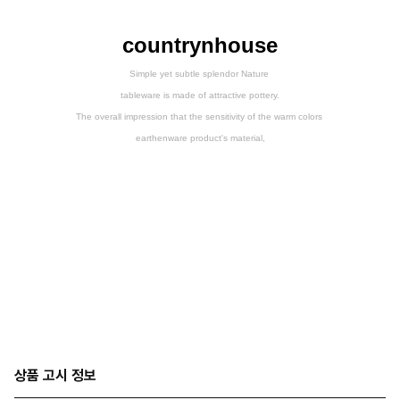
countrynhouse
Simple yet subtle splendor Nature
tableware is made of attractive pottery.
The overall impression that the sensitivity of the warm colors
earthenware product's material,
상품 고시 정보