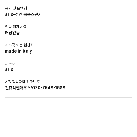
품명 및 모델명
arix-천연 목욕스펀지
인증.허가 사항
해당없음
제조국 또는 원산지
made in italy
제조자
arix
A/S 책임자와 전화번호
컨츄리앤하우스/070-7548-1688