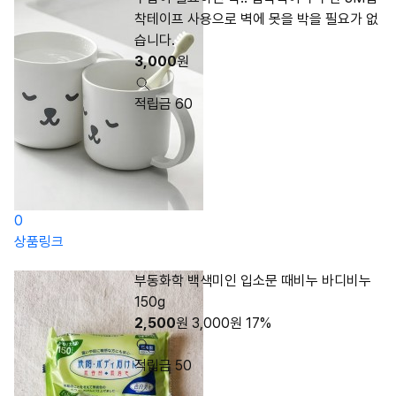
착테이프 사용으로 벽에 못을 박을 필요가 없
습니다.
3,000
원
적립금 60
0
상품링크
부동화학 백색미인 입소문 때비누 바디비누
150g
2,500
원
3,000
원
17%
적립금 50