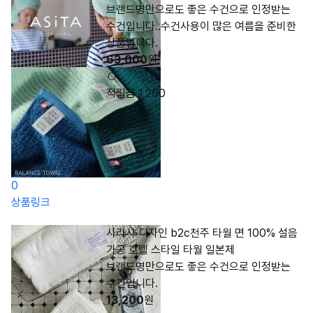
브랜드명만으로도 좋은 수건으로 인정받는
수건입니다..수건사용이 많은 여름을 준비한
상품입니다.
63,000
원
적립금 1,260
0
상품링크
사라사 디자인 b2c천주 타월 면 100% 설음
가공 호텔 스타일 타월 일본제
브랜드명만으로도 좋은 수건으로 인정받는
수건입니다.
13,200
원