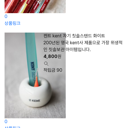
0
상품링크
켄트 kent 자기 칫솔스탠드 화이트
200년된 영국 kent사 제품으로 가장 위생적
인 칫솔보관 아이템입니다.
4,800
원
적립금 90
0