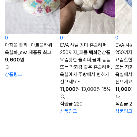
0
0
0
아침을 활짝~아트플라워
EVA 샤넬 장미 홈슬리퍼
EVA 샤넬
욕실화_eva 제품중 최고
250까지_퍼플 백화점상품
250까지 
9,600
원
요즘핫한 슬리퍼.물에 둥둥
요즘핫한 슬
뜨는 착화감 좋은 홈슬리퍼.
뜨는 착화감
상품링크
욕실에서 주방에서 편하게
욕실에서 
신으세요~
신으세요~
11,000
원
13,000
원
15%
11,000
원
적립금 220
적립금 22
상품링크
상품링크