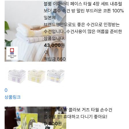
블룸 이마바리 페이스 타월 4장 세트 내츄럴
보더 흡수 속건 방 말린 부드러운 코튼 100%
일본제
브랜드명만으로도 좋은 수건으로 인정받는
수건입니다..수건사용이 많은 여름을 준비한
상품입니다.
43,000
원
적립금 860
0
상품링크
morita MiW 콜라보 거즈 타월 손수건
흡수율 짱! 휴대하고 다니기 좋아요!
9,800
원