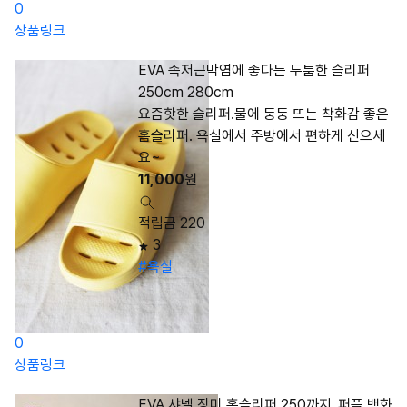
0
상품링크
EVA 족저근막염에 좋다는 두툼한 슬리퍼
250cm 280cm
요즘핫한 슬리퍼.물에 둥둥 뜨는 착화감 좋은
홈슬리퍼. 욕실에서 주방에서 편하게 신으세
요~
11,000
원
적립금 220
3
#욕실
0
상품링크
EVA 샤넬 장미 홈슬리퍼 250까지_퍼플 백화