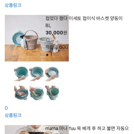
상품링크
접었다 폈다 이세토 접이식 바스켓 양동이
8L
30,000
원
적립금 600
1
0
상품링크
marna 마나 fuu 목 베개 후 하고 불면 자동으