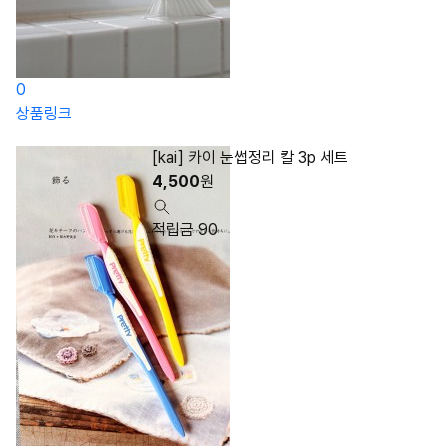
0
상품링크
[kai] 카이 눈썹정리 칼 3p 세트
4,500
원
적립금 90