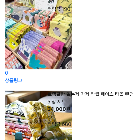
적립금 190
1
0
상품링크
트램팔란 일본제 가제 타월 페이스 타올 랜덤
5 장 세트
34,000
원
적립금 680