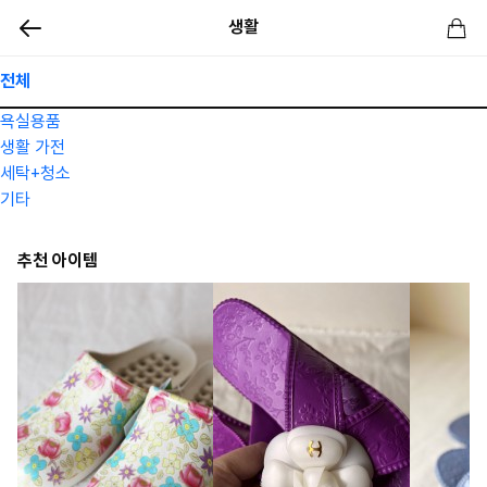
생활
전체
욕실용품
생활 가전
세탁+청소
기타
추천 아이템