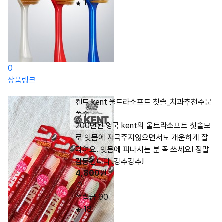
1
0
상품링크
켄트 kent 울트라소프트 칫솔_치과추천주문
폭주
200년된 영국 kent의 울트라소프트 칫솔모
로 잇몸에 자극주지않으면서도 개운하게 잘
닦여요. 잇몸에 피나시는 분 꼭 쓰세요! 정말
감동입니다..강추강추!
4,800
원
적립금 90
18