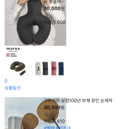
로 부플어~
30,000
원
적립금 600
0
상품링크
구리카와 상점100년 부채 장인 손제작
30,500
원
적립금 610
#빨래
#건조대