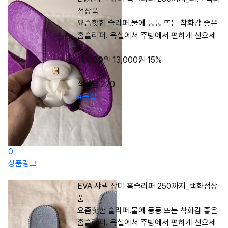
점상품
요즘핫한 슬리퍼.물에 둥둥 뜨는 착화감 좋은
홈슬리퍼. 욕실에서 주방에서 편하게 신으세
요~
11,000
원
13,000
원
15%
적립금 220
#욕실
0
상품링크
EVA 샤넬 장미 홈슬리퍼 250까지_백화점상
품
요즘핫한 슬리퍼.물에 둥둥 뜨는 착화감 좋은
홈슬리퍼. 욕실에서 주방에서 편하게 신으세