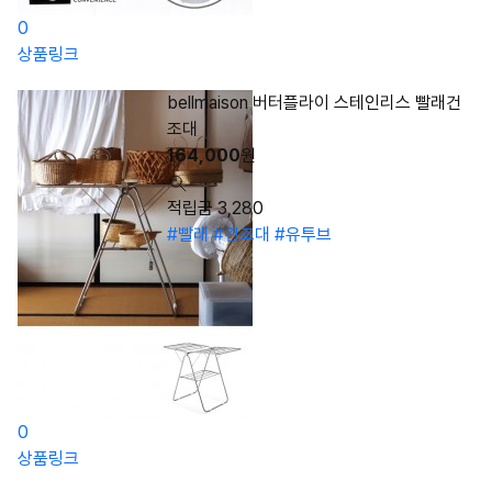
0
상품링크
bellmaison 버터플라이 스테인리스 빨래건
조대
164,000
원
적립금 3,280
#빨래
#건조대
#유투브
0
상품링크