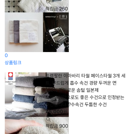
적립금 260
0
상품링크
트램팔란 이마바리 타월 페이스타월 3개 세
트, 부드럽게 흡수 속건 경량 두꺼운 면
100% 감미로운 솜털 일본제
브랜드명만으로도 좋은 수건으로 인정받는
수건입니다..?수속건 두툼한 수건
45,000
원
적립금 900