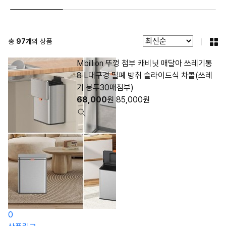
총
97
개
의 상품
Mbillion 뚜껑 첨부 캐비닛 매달아 쓰레기통
8 L대구경 밀폐 방취 슬라이드식 차콜(쓰레
기 봉투30매첨부)
68,000
원
85,000
원
0