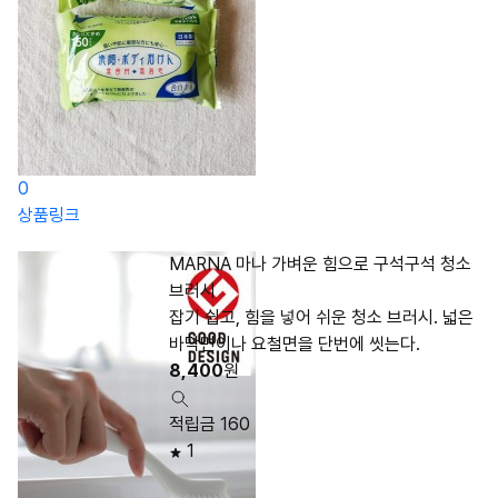
0
상품링크
MARNA 마나 가벼운 힘으로 구석구석 청소
브러시
잡기 쉽고, 힘을 넣어 쉬운 청소 브러시. 넓은
바닥면이나 요철면을 단번에 씻는다.
8,400
원
적립금 160
1