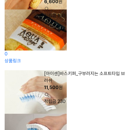
6,600
원
적립금 130
3
0
상품링크
[아이센]바스키퍼_구부러지는 소프트타입 브
러쉬
11,500
원
적립금 230