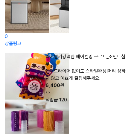
0
상품링크
럭키윙키강력한 헤어컬링 구르프_조인트첨
부
헤어드라이어 없이도 스타일완성!머리 상하
지 않고 예쁘게 컬링해주세요.
6,400
원
적립금 120