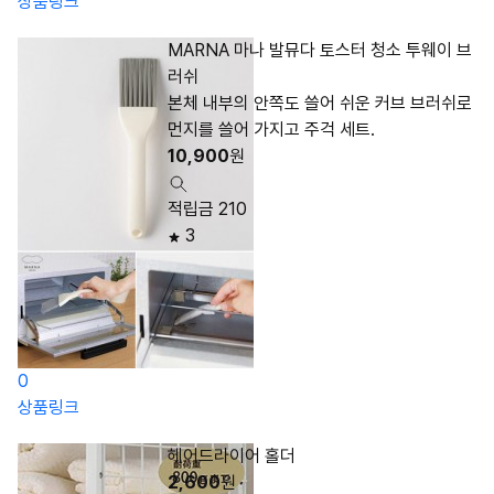
상품링크
MARNA 마나 발뮤다 토스터 청소 투웨이 브
러쉬
본체 내부의 안쪽도 쓸어 쉬운 커브 브러쉬로
먼지를 쓸어 가지고 주걱 세트.
10,900
원
적립금 210
3
0
상품링크
헤어드라이어 홀더
2,600
원