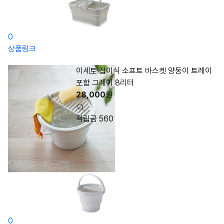
0
상품링크
이세토 접이식 소프트 바스켓 양동이 트레이
포함 그레이 8리터
28,000
원
적립금 560
0