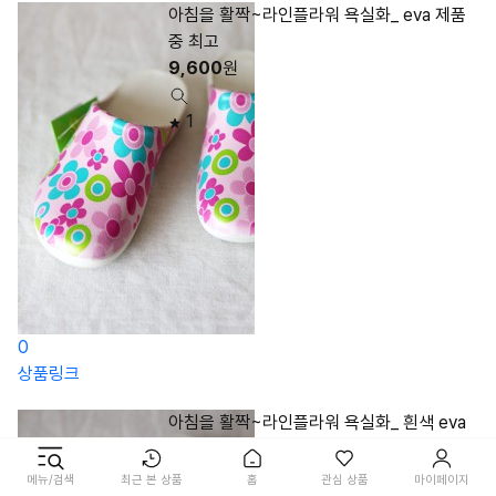
아침을 활짝~라인플라워 욕실화_ eva 제품
중 최고
9,600
원
1
0
상품링크
아침을 활짝~라인플라워 욕실화_ 흰색 eva
제품중 최고
9,600
원
메뉴/검색
최근 본 상품
홈
관심 상품
마이페이지