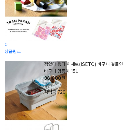
0
상품링크
접었다 폈다 이세토(ISETO) 바구니 곁들인
바구니 양동이 15L
36,000
원
적립금 720