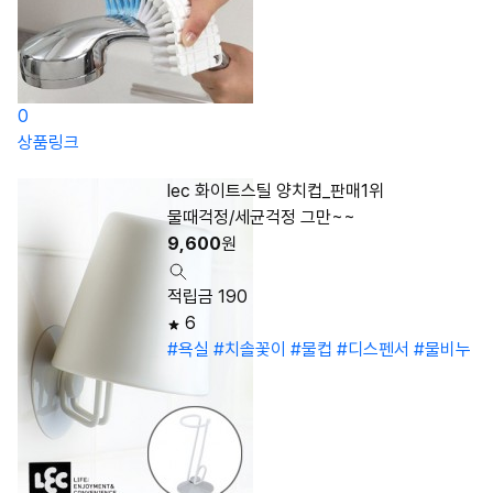
0
상품링크
lec 화이트스틸 양치컵_판매1위
물때걱정/세균걱정 그만~~
9,600
원
적립금 190
6
#욕실
#치솔꽃이
#물컵
#디스펜서
#물비누