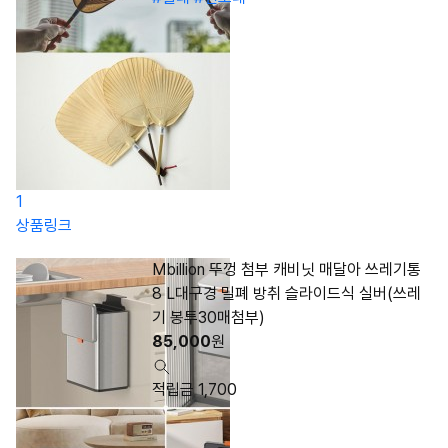
1
상품링크
Mbillion 뚜껑 첨부 캐비닛 매달아 쓰레기통
8 L대구경 밀폐 방취 슬라이드식 실버(쓰레
기 봉투30매첨부)
85,000
원
적립금 1,700