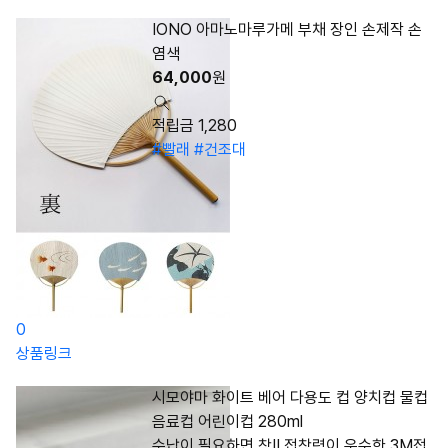
IONO 아마노마루가메 부채 장인 손제작 손
염색
64,000
원
적립금 1,280
#빨래
#건조대
0
상품링크
시모야마 화이트 베어 다용도 컵 양치컵 물컵
음료컵 어린이컵 280ml
수납이 필요하면 착!! 접착력이 우수한 3M접