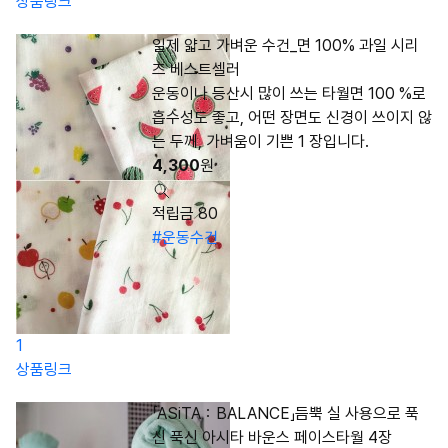
상품링크
일제 얇고 가벼운 수건_면 100% 과일 시리
즈 베스트셀러
운동이나 등산시 많이 쓰는 타월면 100 %로
흡수성도 좋고, 어떤 장면도 신경이 쓰이지 않
는 두께, 가벼움이 기쁜 1 장입니다.
4,300
원
적립금 80
#운동수건
1
상품링크
「ASiTA：BALANCE」듬뿍 실 사용으로 푹
신 푹신 아시타 바운스 페이스타월 4장