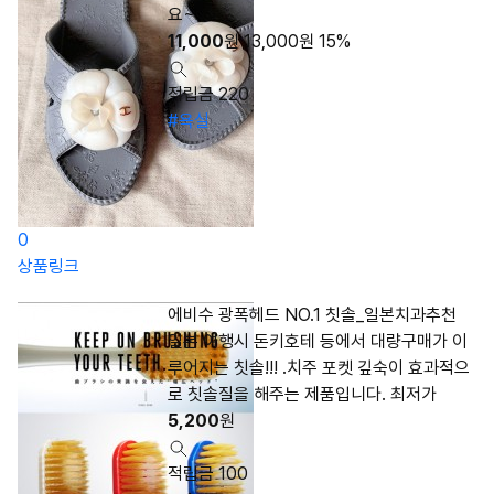
요~
11,000
원
13,000
원
15%
적립금 220
#욕실
0
상품링크
에비수 광폭헤드 NO.1 칫솔_일본치과추천
일본 여행시 돈키호테 등에서 대량구매가 이
루어지는 칫솔!!! .치주 포켓 깊숙이 효과적으
로 칫솔질을 해주는 제품입니다. 최저가
5,200
원
적립금 100