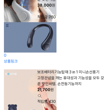
38,000
원
적립금 760
0
상품링크
보조배터리기능탑재 3 in 1 미니손선풍기
고정관념을 깨는 휴대성과 기능성을 모두 갖
춘 핫인싸템. 손전등기능까지
21,700
원
적립금 430