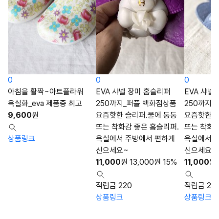
0
0
0
아침을 활짝~아트플라워
EVA 샤넬 장미 홈슬리퍼
EVA 샤넬
욕실화_eva 제품중 최고
250까지_퍼플 백화점상품
250까지 
9,600
원
요즘핫한 슬리퍼.물에 둥둥
요즘핫한 슬
뜨는 착화감 좋은 홈슬리퍼.
뜨는 착화감
상품링크
욕실에서 주방에서 편하게
욕실에서 
신으세요~
신으세요~
11,000
원
13,000
원
15%
11,000
원
적립금 220
적립금 22
상품링크
상품링크