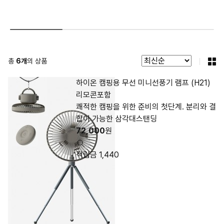
총
6
개
의 상품
하이온 캠핑용 무선 미니선풍기 램프 (H21)
리모콘포함
쾌적한 캠핑을 위한 준비의 첫단계. 분리와 결
합이 가능한 삼각대스탠딩
72,000
원
적립금 1,440