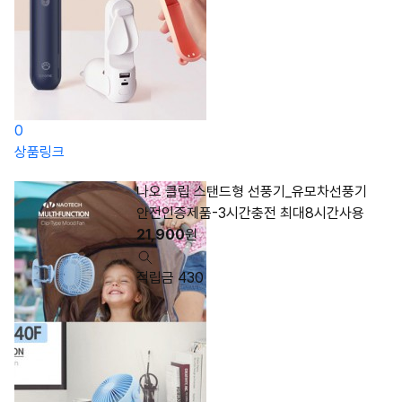
0
상품링크
나오 클립 스탠드형 선풍기_유모차선풍기
안전인증제품-3시간충전 최대8시간사용
21,900
원
적립금 430