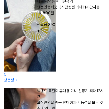
나오 자연풍 핸디선풍기
안전인증제품-3시간충전 최대11시간사용
19,800
원
적립금 390
1
0
상품링크
넥밴드 목걸이 휴대용 미니 선풍기 최대12시
간
고정관념을 깨는 휴대성과 기능성을 모두 갖
춘 핫인싸템