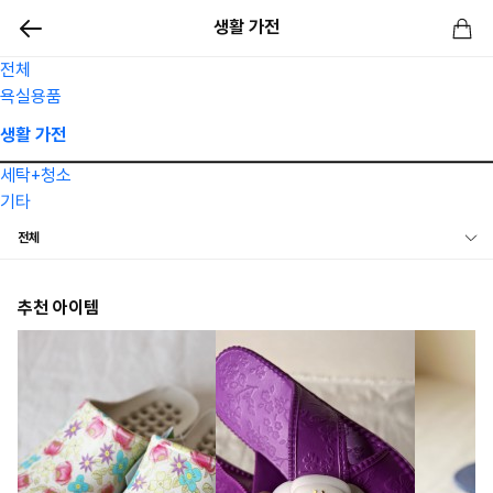
생활 가전
전체
욕실용품
생활 가전
세탁+청소
기타
전체
휴대선풍기
추천 아이템