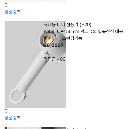
0
상품링크
휴대용 미니 선풍기 (H20)
강력한 바람 56mm 덕트, C타입충전식 대용
량베터리, 스탠딩가능
20,000
원
적립금 400
0
상품링크